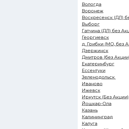
Вологда
Воронеж
Воскресенск (ДЛ) б
Выборг
Гатчина (ДЛ) без Ак
Георгиевск
д. Грибки (МО, без 
Дзержинск
Дмитров (без Акции
Екатеринбург
Ессентуки
Зеленодольск
Иваново
Ижевск
Иркутск (Без Акции)
Йошкар-Ола
Казань
Калининград
Калуга