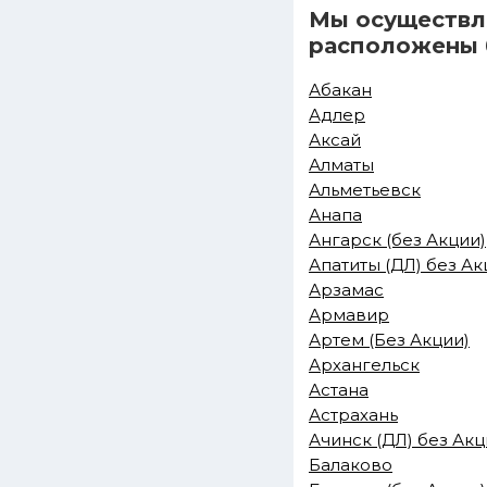
Мы осуществля
расположены б
Абакан
Адлер
Аксай
Алматы
Альметьевск
Анапа
Ангарск (без Акции)
Апатиты (ДЛ) без А
Арзамас
Армавир
Артем (Без Акции)
Архангельск
Астана
Астрахань
Ачинск (ДЛ) без Ак
Балаково