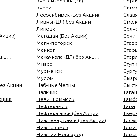
Курган (без Акции)
Серп
Курск
Симф
Лесосибирск (Без Акции)
Слав
Ливны (ДЛ) без Акции
Смол
Липецк
Солне
Акции)
Магадан (Без Акции)
Сочи
Магнитогорск
Став
Майкоп
Стар
Акции
Махачкала (ДЛ) без Акции
Стер
Миасс
Ступи
Мурманск
Сургу
Муром
Сызр
без Акции
Наб-ные Челны
Сыкт
Нальчик
Тага
кции)
Невинномысск
Тамб
Нефтекамск
Тара
Нефтеюганск (без Акции)
Твер
Нижневартовск (Без Акции)
Толья
Нижнекамск
Томил
Нижний Новгород
Томск