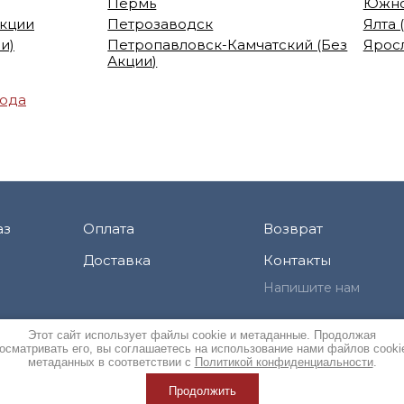
Пермь
Южно
Акции
Петрозаводск
Ялта 
и)
Петропавловск-Камчатский (Без
Ярос
Акции)
рода
аз
Оплата
Возврат
Доставка
Контакты
Напишите нам
Этот сайт использует файлы cookie и метаданные. Продолжая
осматривать его, вы соглашаетесь на использование нами файлов cooki
метаданных в соответствии с
Политикой конфиденциальности
.
Продолжить