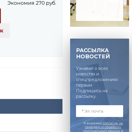
Экономия 270 руб.
2026г.
ик
РАССЫЛКА
НОВОСТЕЙ
Узнавай о всех
новостях и
спецпредложениях
первым
Подпишись на
рассылку.
Я выражаю
согласие на
передачу и обработку
персональных данных
в