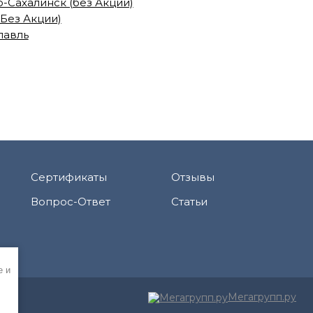
-Сахалинск (без Акции)
(Без Акции)
лавль
Сертификаты
Отзывы
Вопрос-Ответ
Статьи
e и
Мегагрупп.ру
Сравнение
0