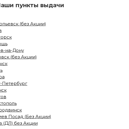
Наши пункты выдачи
пьевск (без Акции)
в
горск
ошь
ов-на-Дону
вск (без Акции)
нск
ь
ра
т-Петербург
нск
тов
стополь
родвинск
ев Посад (Без Акции)
 (ДЛ) без Акции