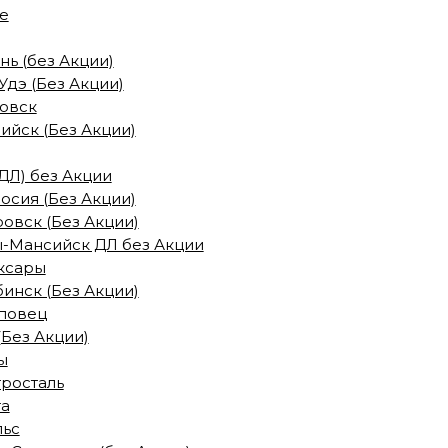
е
ь (без Акции)
Удэ (Без Акции)
новск
ийск (Без Акции)
(ДЛ) без Акции
сия (Без Акции)
овск (Без Акции)
ы-Мансийск ДЛ без Акции
ксары
инск (Без Акции)
повец
(Без Акции)
ы
тросталь
та
льс