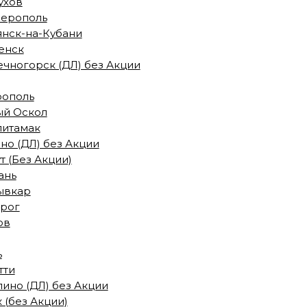
ухов
ерополь
янск-на-Кубани
енск
чногорск (ДЛ) без Акции
рополь
ый Оскол
литамак
но (ДЛ) без Акции
т (Без Акции)
ань
ывкар
нрог
ов
ь
тти
ино (ДЛ) без Акции
 (без Акции)