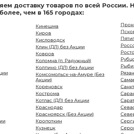
ем доставку товаров по всей России. 
олее, чем в 165 городах:
Проко
Кинешма
Пско
Киров
Пяти
Кисловодск
Росс
Клин (ДЛ) без Акции
Рост
Ковров
Рубцо
Коломна (п. Радужный)
Рыби
Колпино (ДЛ) без Акции
кции
Рязан
Комсомольск-на-Амуре (Без
Акции)
Сама
Кореновск
Санк
Кострома
Сара
Котлас (ДЛ) без Акции
Сара
Краснодар
Сева
Красноярск (Без Акции)
Севе
ции
Кропоткин
Серги
Кузнецк
Серов