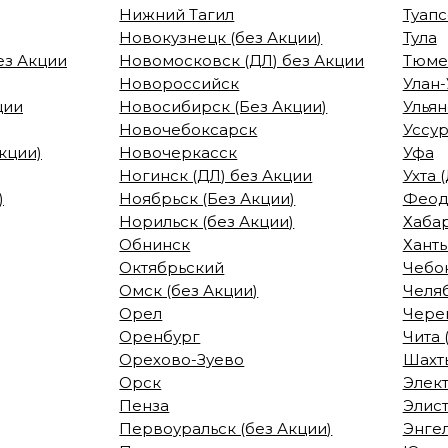
Нижний Тагил
Туапс
Новокузнецк (без Акции)
Тула
ез Акции
Новомосковск (ДЛ) без Акции
Тюмен
Новороссийск
Улан-
ции
Новосибирск (Без Акции)
Улья
Новочебоксарск
Уссур
Акции)
Новочеркасск
Уфа
Ногинск (ДЛ) без Акции
Ухта 
)
Ноябрьск (Без Акции)
Феодо
Норильск (без Акции)
Хабар
Обнинск
Хант
Октябрьский
Чебо
Омск (без Акции)
Челяб
Орел
Чере
Оренбург
Чита 
Орехово-Зуево
Шахт
Орск
Элек
Пенза
Элис
Первоуральск (без Акции)
Энге