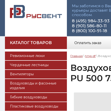
Мы заботимся о Ва
курьеры доставят 
способом.
8 (495) 984-33-93
8 (901) 586-80-11
8 (800) 100-91-18
КАТАЛОГ ТОВАРОВ
Оплатить заказ
Ревизионные люки
Главная
\
tmp-df
\ Воздухо
Воздухо
Чердачные лестницы
Вентиляторы
PU 500 7
Воздуховоды и фасонные
изделия
Гибкие воздуховоды
Пластиковые воздуховоды