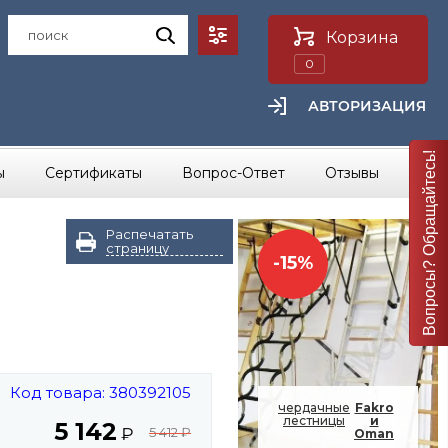
Корзина
0
АВТОРИЗАЦИЯ
Вопросы? Обращайтесь!
...
ы
Сертификаты
Вопрос-Ответ
Отзывы
Распечатать
страницу
-15%
Код товара: 380392105
чердачные
Fakro
лестницы
и
5 142
₽
5 412
₽
Oman