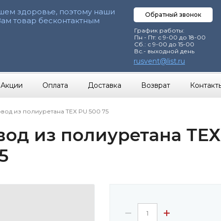
шем здоровье, поэтому наши
Обратный звонок
Вам товар бесконтактным
График работы:
Пн - Пт: с 9-00 до 18-00
Сб.: с 9-00 до 15-00
Вс.- выходной день
rusvent@list.ru
Акции
Оплата
Доставка
Возврат
Контакт
вод из полиуретана ТЕХ PU 500 75
вод из полиуретана ТЕХ
5