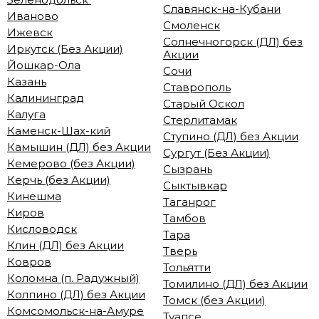
Славянск-на-Кубани
Иваново
Смоленск
Ижевск
Солнечногорск (ДЛ) без
Иркутск (Без Акции)
Акции
Йошкар-Ола
Сочи
Казань
Ставрополь
Калининград
Старый Оскол
Калуга
Стерлитамак
Каменск-Шах-кий
Ступино (ДЛ) без Акции
Камышин (ДЛ) без Акции
Сургут (Без Акции)
Кемерово (без Акции)
Сызрань
Керчь (без Акции)
Сыктывкар
Кинешма
Таганрог
Киров
Тамбов
Кисловодск
Тара
Клин (ДЛ) без Акции
Тверь
Ковров
Тольятти
Коломна (п. Радужный)
Томилино (ДЛ) без Акции
Колпино (ДЛ) без Акции
Томск (без Акции)
Комсомольск-на-Амуре
Туапсе