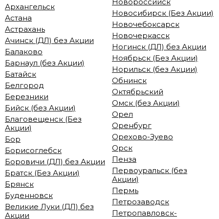
Новороссийск
Архангельск
Новосибирск (Без Акции)
Астана
Новочебоксарск
Астрахань
Новочеркасск
Ачинск (ДЛ) без Акции
Ногинск (ДЛ) без Акции
Балаково
Ноябрьск (Без Акции)
Барнаул (без Акции)
Норильск (без Акции)
Батайск
Обнинск
Белгород
Октябрьский
Березники
Омск (без Акции)
Бийск (без Акции)
Орел
Благовещенск (Без
Оренбург
Акции)
Орехово-Зуево
Бор
Орск
Борисоглебск
Пенза
Боровичи (ДЛ) без Акции
Первоуральск (без
Братск (Без Акции)
Акции)
Брянск
Пермь
Буденновск
Петрозаводск
Великие Луки (ДЛ) без
Петропавловск-
Акции