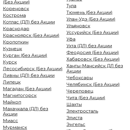
(Без Акции)
Тула
Кореновск
Тюмень (без Акции)
Кострома
Улан-Удэ (Без Акции)
Котлас (ДЛ) без Акции
Ульяновск
Краснодар
Уссурийск (Без Акции)
Красноярск (Без Акции)
Уфа
Кропоткин
Ухта (ДЛ) без Акции
Кузнецк
Феодосия (Без Акции)
Курган (без Акции)
Хабаровск (Без Акции)
Курск
Ханты-Мансийск ДЛ без
Лесосибирск (Без Акции)
Акции
Ливны (ДЛ) без Акции
Чебоксары
Липецк
Челябинск (Без Акции)
Магадан (Без Акции)
Череповец
Магнитогорск
Чита (Без Акции)
Майкоп
Шахты
Махачкала (ДЛ) без
Электросталь
Акции
Элиста
Миасс
Энгельс
Мурманск