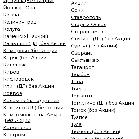
Иркутск (Без Акции)
Акции
Йошкар-Ола
Сочи
Казань
Ставрополь
Калининград
Старый Оскол
Калуга
Стерлитамак
Каменск-Шах-кий
Ступино (ДЛ) без Акции
Камышин (ДЛ) без Акции
Сургут (Без Акции)
Кемерово (без Акции)
Сызрань
Керчь (без Акции)
Сыктывкар
Кинешма
Таганрог
Киров
Тамбов
Кисловодск
Тара
Клин (ДЛ) без Акции
Тверь
Ковров
Тольятти
Коломна (п. Радужный)
Томилино (ДЛ) без Акции
Колпино (ДЛ) без Акции
Томск (без Акции)
Комсомольск-на-Амуре
Туапсе
(Без Акции)
Тула
Кореновск
Тюмень (без Акции)
Кострома
Улан-Удэ (Без Акции)