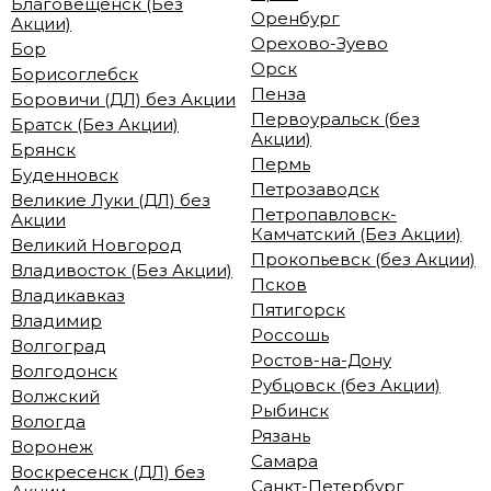
Благовещенск (Без
Оренбург
Акции)
Орехово-Зуево
Бор
Орск
Борисоглебск
Пенза
Боровичи (ДЛ) без Акции
Первоуральск (без
Братск (Без Акции)
Акции)
Брянск
Пермь
Буденновск
Петрозаводск
Великие Луки (ДЛ) без
Петропавловск-
Акции
Камчатский (Без Акции)
Великий Новгород
Прокопьевск (без Акции)
Владивосток (Без Акции)
Псков
Владикавказ
Пятигорск
Владимир
Россошь
Волгоград
Ростов-на-Дону
Волгодонск
Рубцовск (без Акции)
Волжский
Рыбинск
Вологда
Рязань
Воронеж
Самара
Воскресенск (ДЛ) без
Санкт-Петербург