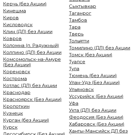
Керчь (без Акции)
Сыктывкар
Кинешма
Таганрог
Киров
Тамбов
Кисловодск
Тара
Клин (ДЛ) без Акции
Тверь
Ковров
Тольятти
Коломна (п. Радужный)
Томилино (ДЛ) без Акции
Колпино (ДЛ) без Акции
Томск (без Акции)
Комсомольск-на-Амуре
Туапсе
(Без Акции)
Тула
Кореновск
Тюмень (без Акции)
Кострома
Улан-Удэ (Без Акции)
Котлас (ДЛ) без Акции
Ульяновск
Краснодар
Уссурийск (Без Акции)
Красноярск (Без Акции)
Уфа
Кропоткин
Ухта (ДЛ) без Акции
Кузнецк
Феодосия (Без Акции)
Курган (без Акции)
Хабаровск (Без Акции)
Курск
Ханты-Мансийск ДЛ без
Лесосибирск (Без Акции)