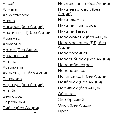
Аксай
Нефтеюганск (без Акции)
Алматы
Нижневартовск (Без
Акции)
Альметьевск
Нижнекамск
Анапа
Нижний Новгород
Ангарск (без Акции)
Нижний Тагил
Апатиты (ДЛ) без Акции
Новокузнецк (без Акции)
Арзамас
Новомосковск (ДЛ) без
Армавир
Акции
Артем (Без Акции)
Новороссийск
Архангельск
Новосибирск (Без Акции)
Астана
Новочебоксарск
Астрахань
Новочеркасск
Ачинск (ДЛ) без Акции
Ногинск (ДЛ) без Акции
Балаково
Ноябрьск (Без Акции)
Барнаул (без Акции)
Норильск (без Акции)
Батайск
Обнинск
Белгород
Октябрьский
Березники
Омск (без Акции)
Бийск (без Акции)
Орел