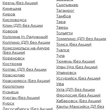
Керчь (без Акции)
Сыктывкар
Кинешма
Таганрог
Киров
Тамбов
Кисловодск
Тара
Клин (ДЛ) без Акции
Тверь
Ковров
Тольятти
Коломна (п. Радужный)
Томилино (ДЛ) без Акции
Колпино (ДЛ) без Акции
Томск (без Акции)
Комсомольск-на-Амуре
Туапсе
(Без Акции)
Тула
Кореновск
Тюмень (без Акции)
Кострома
Улан-Удэ (Без Акции)
Котлас (ДЛ) без Акции
Ульяновск
Краснодар
Уссурийск (Без Акции)
Красноярск (Без Акции)
Уфа
Кропоткин
Ухта (ДЛ) без Акции
Кузнецк
Феодосия (Без Акции)
Курган (без Акции)
Хабаровск (Без Акции)
Курск
Ханты-Мансийск ДЛ без
Лесосибирск (Без Акции)