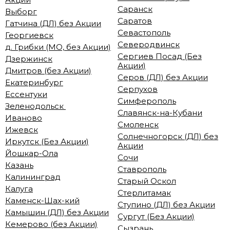
Саранск
Выборг
Саратов
Гатчина (ДЛ) без Акции
Севастополь
Георгиевск
Северодвинск
д. Грибки (МО, без Акции)
Сергиев Посад (Без
Дзержинск
Акции)
Дмитров (без Акции)
Серов (ДЛ) без Акции
Екатеринбург
Серпухов
Ессентуки
Симферополь
Зеленодольск
Славянск-на-Кубани
Иваново
Смоленск
Ижевск
Солнечногорск (ДЛ) без
Иркутск (Без Акции)
Акции
Йошкар-Ола
Сочи
Казань
Ставрополь
Калининград
Старый Оскол
Калуга
Стерлитамак
Каменск-Шах-кий
Ступино (ДЛ) без Акции
Камышин (ДЛ) без Акции
Сургут (Без Акции)
Кемерово (без Акции)
Сызрань