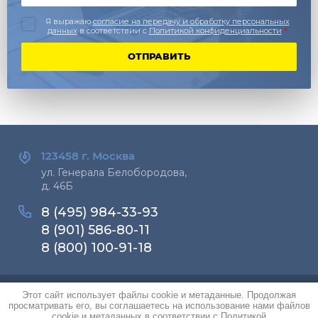
Я выражаю
согласие на передачу и обработку персональных
данных
в соответствии с
Политикой конфиденциальности
*
ОТПРАВИТЬ
123458 г.
Москва
ул. Генерала Белобородова,
д. 46Б
8 (495) 984-33-93
8 (901) 586-80-11
8 (800) 100-91-18
Этот сайт использует файлы cookie и метаданные. Продолжая
Copyright © 2016-2026 РусВент
просматривать его, вы соглашаетесь на использование нами файлов
Политика конфиденциальности
cookie и метаданных в соответствии с
Политикой