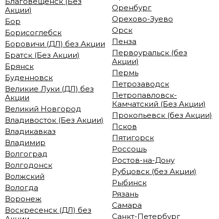
Благовещенск (Без
Оренбург
Акции)
Орехово-Зуево
Бор
Орск
Борисоглебск
Пенза
Боровичи (ДЛ) без Акции
Первоуральск (без
Братск (Без Акции)
Акции)
Брянск
Пермь
Буденновск
Петрозаводск
Великие Луки (ДЛ) без
Петропавловск-
Акции
Камчатский (Без Акции)
Великий Новгород
Прокопьевск (без Акции)
Владивосток (Без Акции)
Псков
Владикавказ
Пятигорск
Владимир
Россошь
Волгоград
Ростов-на-Дону
Волгодонск
Рубцовск (без Акции)
Волжский
Рыбинск
Вологда
Рязань
Воронеж
Самара
Воскресенск (ДЛ) без
Санкт-Петербург
Акции