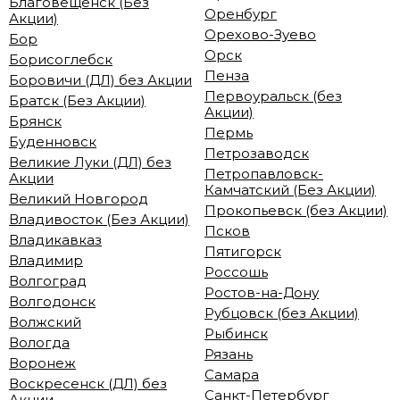
Благовещенск (Без
Оренбург
Акции)
Орехово-Зуево
Бор
Орск
Борисоглебск
Пенза
Боровичи (ДЛ) без Акции
Первоуральск (без
Братск (Без Акции)
Акции)
Брянск
Пермь
Буденновск
Петрозаводск
Великие Луки (ДЛ) без
Петропавловск-
Акции
Камчатский (Без Акции)
Великий Новгород
Прокопьевск (без Акции)
Владивосток (Без Акции)
Псков
Владикавказ
Пятигорск
Владимир
Россошь
Волгоград
Ростов-на-Дону
Волгодонск
Рубцовск (без Акции)
Волжский
Рыбинск
Вологда
Рязань
Воронеж
Самара
Воскресенск (ДЛ) без
Санкт-Петербург
Акции