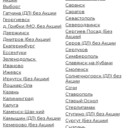
Саранск
Выборг
Саратов
Гатчина (ДЛ) без Акции
Севастополь
Георгиевск
Северодвинск
д. Грибки (МО, без Акции)
Сергиев Посад (Без
Дзержинск
Акции)
Дмитров (без Акции)
Серов (ДЛ) без Акции
Екатеринбург
Серпухов
Ессентуки
Симферополь
Зеленодольск
Славянск-на-Кубани
Иваново
Смоленск
Ижевск
Солнечногорск (ДЛ) без
Иркутск (Без Акции)
Акции
Йошкар-Ола
Сочи
Казань
Ставрополь
Калининград
Старый Оскол
Калуга
Стерлитамак
Каменск-Шах-кий
Ступино (ДЛ) без Акции
Камышин (ДЛ) без Акции
Сургут (Без Акции)
Кемерово (без Акции)
Сызрань