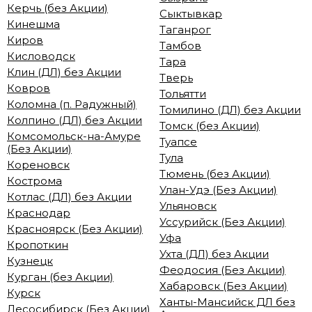
Керчь (без Акции)
Сыктывкар
Кинешма
Таганрог
Киров
Тамбов
Кисловодск
Тара
Клин (ДЛ) без Акции
Тверь
Ковров
Тольятти
Коломна (п. Радужный)
Томилино (ДЛ) без Акции
Колпино (ДЛ) без Акции
Томск (без Акции)
Комсомольск-на-Амуре
Туапсе
(Без Акции)
Тула
Кореновск
Тюмень (без Акции)
Кострома
Улан-Удэ (Без Акции)
Котлас (ДЛ) без Акции
Ульяновск
Краснодар
Уссурийск (Без Акции)
Красноярск (Без Акции)
Уфа
Кропоткин
Ухта (ДЛ) без Акции
Кузнецк
Феодосия (Без Акции)
Курган (без Акции)
Хабаровск (Без Акции)
Курск
Ханты-Мансийск ДЛ без
Лесосибирск (Без Акции)