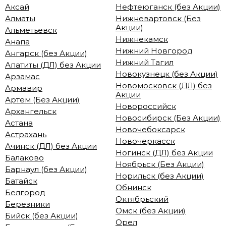
Аксай
Нефтеюганск (без Акции)
Алматы
Нижневартовск (Без
Акции)
Альметьевск
Нижнекамск
Анапа
Нижний Новгород
Ангарск (без Акции)
Нижний Тагил
Апатиты (ДЛ) без Акции
Новокузнецк (без Акции)
Арзамас
Новомосковск (ДЛ) без
Армавир
Акции
Артем (Без Акции)
Новороссийск
Архангельск
Новосибирск (Без Акции)
Астана
Новочебоксарск
Астрахань
Новочеркасск
Ачинск (ДЛ) без Акции
Ногинск (ДЛ) без Акции
Балаково
Ноябрьск (Без Акции)
Барнаул (без Акции)
Норильск (без Акции)
Батайск
Обнинск
Белгород
Октябрьский
Березники
Омск (без Акции)
Бийск (без Акции)
Орел