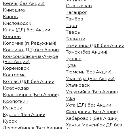
Керчь (без Акции)
Сыктывкар
Кинешма
Таганрог
Киров
Тамбов
Кисловодск
Тара
Клин (ДЛ) без Акции
Тверь
Ковров
Тольятти
Коломна (п. Радужный)
Томилино (ДЛ) без Акции
Колпино (ДЛ) без Акции
Томск (без Акции)
Комсомольск-на-Амуре
Туапсе
(Без Акции)
Тула
Кореновск
Тюмень (без Акции)
Кострома
Улан-Удэ (Без Акции)
Котлас (ДЛ) без Акции
Ульяновск
Краснодар
Уссурийск (Без Акции)
Красноярск (Без Акции)
Уфа
Кропоткин
Ухта (ДЛ) без Акции
Кузнецк
Феодосия (Без Акции)
Курган (без Акции)
Хабаровск (Без Акции)
Курск
Ханты-Мансийск ДЛ без
Лесосибирск (Без Акции)