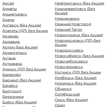
Аксай
Нефтеюганск (без Акции)
Алматы
Нижневартовск (Без
Акции)
Альметьевск
Нижнекамск
Анапа
Нижний Новгород
Ангарск (без Акции)
Нижний Тагил
Апатиты (ДЛ) без Акции
Новокузнецк (без Акции)
Арзамас
Новомосковск (ДЛ) без
Армавир
Акции
Артем (Без Акции)
Новороссийск
Архангельск
Новосибирск (Без Акции)
Астана
Новочебоксарск
Астрахань
Новочеркасск
Ачинск (ДЛ) без Акции
Ногинск (ДЛ) без Акции
Балаково
Ноябрьск (Без Акции)
Барнаул (без Акции)
Норильск (без Акции)
Батайск
Обнинск
Белгород
Октябрьский
Березники
Омск (без Акции)
Бийск (без Акции)
Орел