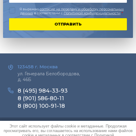
Я выражаю
согласие на передачу и обработку персональных
данных
в соответствии с
Политикой конфиденциальности
*
ОТПРАВИТЬ
123458 г.
Москва
ул. Генерала Белобородова,
д. 46Б
8 (495) 984-33-93
8 (901) 586-80-11
8 (800) 100-91-18
Этот сайт использует файлы cookie и метаданные. Продолжая
Copyright © 2016-2026 РусВент
просматривать его, вы соглашаетесь на использование нами файлов
Политика конфиденциальности
cookie и метаданных в соответствии с
Политикой