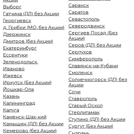
Саранск
Выборг
Саратов
Гатчина (ДЛ) без Акции
Севастополь
Георгиевск
Северодвинск
д. Грибки (МО, без Акции)
Сергиев Посад (Без
Дзержинск
Акции)
Дмитров (без Акции)
Серов (ДЛ) без Акции
Екатеринбург
Серпухов
Ессентуки
Симферополь
Зеленодольск
Славянск-на-Кубани
Иваново
Смоленск
Ижевск
Солнечногорск (ДЛ) без
Иркутск (Без Акции)
Акции
Йошкар-Ола
Сочи
Казань
Ставрополь
Калининград
Старый Оскол
Калуга
Стерлитамак
Каменск-Шах-кий
Ступино (ДЛ) без Акции
Камышин (ДЛ) без Акции
Сургут (Без Акции)
Кемерово (без Акции)
Сызрань