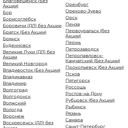
Благовещенск (Без
Оренбург
Акции)
Орехово-Зуево
Бор
Орск
Борисоглебск
Пенза
Боровичи (ДЛ) без Акции
Первоуральск (без
Братск (Без Акции)
Акции)
Брянск
Пермь
Буденновск
Петрозаводск
Великие Луки (ДЛ) без
Петропавловск-
Акции
Камчатский (Без Акции)
Великий Новгород
Прокопьевск (без Акции)
Владивосток (Без Акции)
Псков
Владикавказ
Пятигорск
Владимир
Россошь
Волгоград
Ростов-на-Дону
Волгодонск
Рубцовск (без Акции)
Волжский
Рыбинск
Вологда
Рязань
Воронеж
Самара
Воскресенск (ДЛ) без
Санкт-Петербург
Акции