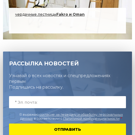
чердачные лестницы
Fakro и Oman
2026г.
РАССЫЛКА НОВОСТЕЙ
Узнавай о всех новостях и спецпредложениях
первым
Подпишись на рассылку.
Я выражаю
согласие на передачу и обработку персональных
данных
в соответствии с
Политикой конфиденциальности
*
ОТПРАВИТЬ