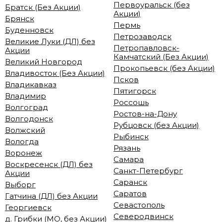
Первоуральск (без
Братск (Без Акции)
Акции)
Брянск
Пермь
Буденновск
Петрозаводск
Великие Луки (ДЛ) без
Петропавловск-
Акции
Камчатский (Без Акции)
Великий Новгород
Прокопьевск (без Акции)
Владивосток (Без Акции)
Псков
Владикавказ
Пятигорск
Владимир
Россошь
Волгоград
Ростов-на-Дону
Волгодонск
Рубцовск (без Акции)
Волжский
Рыбинск
Вологда
Рязань
Воронеж
Самара
Воскресенск (ДЛ) без
Санкт-Петербург
Акции
Саранск
Выборг
Саратов
Гатчина (ДЛ) без Акции
Севастополь
Георгиевск
Северодвинск
д. Грибки (МО, без Акции)