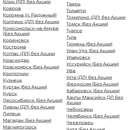
Клин (ДЛ) без Акции
Тверь
Ковров
Тольятти
Коломна (п. Радужный)
Томилино (ДЛ) без Акции
Колпино (ДЛ) без Акции
Томск (без Акции)
Комсомольск-на-Амуре
Туапсе
(Без Акции)
Тула
Кореновск
Тюмень (без Акции)
Кострома
Улан-Удэ (Без Акции)
Котлас (ДЛ) без Акции
Ульяновск
Краснодар
Уссурийск (Без Акции)
Красноярск (Без Акции)
Уфа
Кропоткин
Ухта (ДЛ) без Акции
Кузнецк
Феодосия (Без Акции)
Курган (без Акции)
Хабаровск (Без Акции)
Курск
Ханты-Мансийск ДЛ без
Лесосибирск (Без Акции)
Акции
Ливны (ДЛ) без Акции
Чебоксары
Липецк
Челябинск (Без Акции)
Магадан (Без Акции)
Череповец
Магнитогорск
Чита (Без Акции)