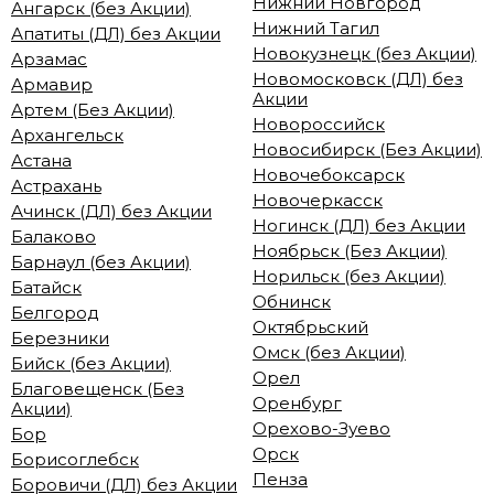
Нижний Новгород
Ангарск (без Акции)
Нижний Тагил
Апатиты (ДЛ) без Акции
Новокузнецк (без Акции)
Арзамас
Новомосковск (ДЛ) без
Армавир
Акции
Артем (Без Акции)
Новороссийск
Архангельск
Новосибирск (Без Акции)
Астана
Новочебоксарск
Астрахань
Новочеркасск
Ачинск (ДЛ) без Акции
Ногинск (ДЛ) без Акции
Балаково
Ноябрьск (Без Акции)
Барнаул (без Акции)
Норильск (без Акции)
Батайск
Обнинск
Белгород
Октябрьский
Березники
Омск (без Акции)
Бийск (без Акции)
Орел
Благовещенск (Без
Оренбург
Акции)
Орехово-Зуево
Бор
Орск
Борисоглебск
Пенза
Боровичи (ДЛ) без Акции