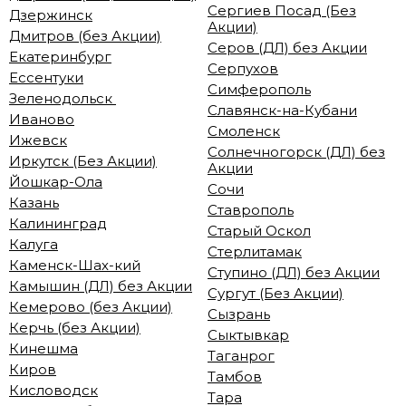
Сергиев Посад (Без
Дзержинск
Акции)
Дмитров (без Акции)
Серов (ДЛ) без Акции
Екатеринбург
Серпухов
Ессентуки
Симферополь
Зеленодольск
Славянск-на-Кубани
Иваново
Смоленск
Ижевск
Солнечногорск (ДЛ) без
Иркутск (Без Акции)
Акции
Йошкар-Ола
Сочи
Казань
Ставрополь
Калининград
Старый Оскол
Калуга
Стерлитамак
Каменск-Шах-кий
Ступино (ДЛ) без Акции
Камышин (ДЛ) без Акции
Сургут (Без Акции)
Кемерово (без Акции)
Сызрань
Керчь (без Акции)
Сыктывкар
Кинешма
Таганрог
Киров
Тамбов
Кисловодск
Тара