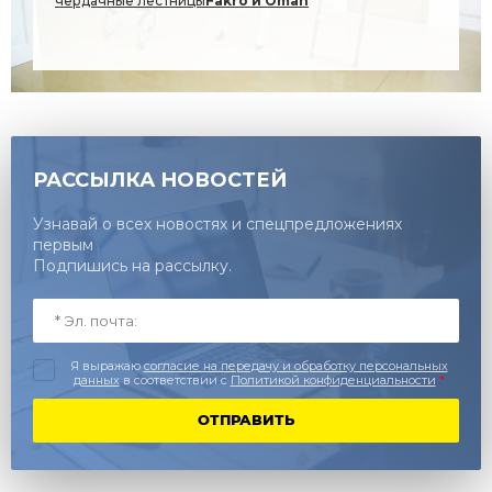
чердачные лестницы
Fakro и Oman
2026г.
РАССЫЛКА НОВОСТЕЙ
Узнавай о всех новостях и спецпредложениях
первым
Подпишись на рассылку.
Я выражаю
согласие на передачу и обработку персональных
данных
в соответствии с
Политикой конфиденциальности
*
ОТПРАВИТЬ