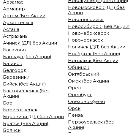
Новокузнецк (без Акции)
Арзамас
Новомосковск (ДЛ) без
Армавир
Акции
Артем (Без Акции)
Новороссийск
Архангельск
Новосибирск (Без Акции)
Астана
Новочебоксарск
Астрахань
Новочеркасск
Ачинск (ДЛ) без Акции
Ногинск (ДЛ) без Акции
Балаково
Ноябрьск (Без Акции)
Барнаул (без Акции)
Норильск (без Акции)
Батайск
Обнинск
Белгород
Октябрьский
Березники
Омск (без Акции)
Бийск (без Акции)
Орел
Благовещенск (Без
Оренбург
Акции)
Орехово-Зуево
Бор
Орск
Борисоглебск
Пенза
Боровичи (ДЛ) без Акции
Первоуральск (без
Братск (Без Акции)
Акции)
Брянск