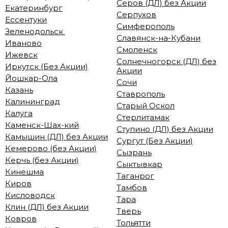
Серов (ДЛ) без Акции
Екатеринбург
Серпухов
Ессентуки
Симферополь
Зеленодольск
Славянск-на-Кубани
Иваново
Смоленск
Ижевск
Солнечногорск (ДЛ) без
Иркутск (Без Акции)
Акции
Йошкар-Ола
Сочи
Казань
Ставрополь
Калининград
Старый Оскол
Калуга
Стерлитамак
Каменск-Шах-кий
Ступино (ДЛ) без Акции
Камышин (ДЛ) без Акции
Сургут (Без Акции)
Кемерово (без Акции)
Сызрань
Керчь (без Акции)
Сыктывкар
Кинешма
Таганрог
Киров
Тамбов
Кисловодск
Тара
Клин (ДЛ) без Акции
Тверь
Ковров
Тольятти