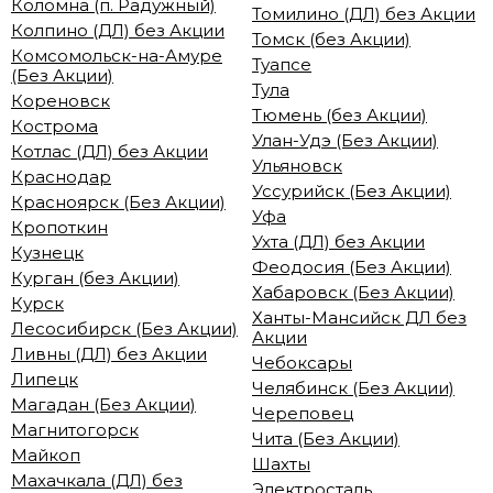
Коломна (п. Радужный)
Томилино (ДЛ) без Акции
Колпино (ДЛ) без Акции
Томск (без Акции)
Комсомольск-на-Амуре
Туапсе
(Без Акции)
Тула
Кореновск
Тюмень (без Акции)
Кострома
Улан-Удэ (Без Акции)
Котлас (ДЛ) без Акции
Ульяновск
Краснодар
Уссурийск (Без Акции)
Красноярск (Без Акции)
Уфа
Кропоткин
Ухта (ДЛ) без Акции
Кузнецк
Феодосия (Без Акции)
Курган (без Акции)
Хабаровск (Без Акции)
Курск
Ханты-Мансийск ДЛ без
Лесосибирск (Без Акции)
Акции
Ливны (ДЛ) без Акции
Чебоксары
Липецк
Челябинск (Без Акции)
Магадан (Без Акции)
Череповец
Магнитогорск
Чита (Без Акции)
Майкоп
Шахты
Махачкала (ДЛ) без
Электросталь