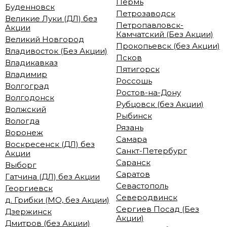
Пермь
Буденновск
Петрозаводск
Великие Луки (ДЛ) без
Петропавловск-
Акции
Камчатский (Без Акции)
Великий Новгород
Прокопьевск (без Акции)
Владивосток (Без Акции)
Псков
Владикавказ
Пятигорск
Владимир
Россошь
Волгоград
Ростов-на-Дону
Волгодонск
Рубцовск (без Акции)
Волжский
Рыбинск
Вологда
Рязань
Воронеж
Самара
Воскресенск (ДЛ) без
Санкт-Петербург
Акции
Саранск
Выборг
Саратов
Гатчина (ДЛ) без Акции
Севастополь
Георгиевск
Северодвинск
д. Грибки (МО, без Акции)
Сергиев Посад (Без
Дзержинск
Акции)
Дмитров (без Акции)