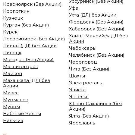
Уссурийск (Без Акции)
Красноярск (Без Акции)
Уфа
Кропоткин
Ухта (ДЛ) без Акции
Кузнецк
Феодосия (Без Акции)
Курган (без Акции)
Хабаровск (Без Акции)
Курск
Ханты-Мансийск ДЛ без
Лесосибирск (Без Акции)
Акции
Ливны (ДЛ) без Акции
Чебоксары
Липецк
Челябинск (Без Акции)
Магадан (Без Акции)
Череповец
Магнитогорск
Чита (Без Акции)
Майкоп
Шахты
Махачкала (ДЛ) без
Электросталь
Акции
Элиста
Миасс
Энгельс
Мурманск
Южно-Сахалинск (без
Муром
Акции)
Наб-ные Челны
Ялта (Без Акции)
Нальчик
Ярославль