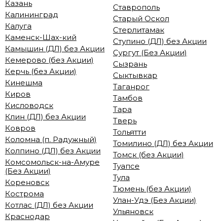
Казань
Ставрополь
Калининград
Старый Оскол
Калуга
Стерлитамак
Каменск-Шах-кий
Ступино (ДЛ) без Акции
Камышин (ДЛ) без Акции
Сургут (Без Акции)
Кемерово (без Акции)
Сызрань
Керчь (без Акции)
Сыктывкар
Кинешма
Таганрог
Киров
Тамбов
Кисловодск
Тара
Клин (ДЛ) без Акции
Тверь
Ковров
Тольятти
Коломна (п. Радужный)
Томилино (ДЛ) без Акции
Колпино (ДЛ) без Акции
Томск (без Акции)
Комсомольск-на-Амуре
Туапсе
(Без Акции)
Тула
Кореновск
Тюмень (без Акции)
Кострома
Улан-Удэ (Без Акции)
Котлас (ДЛ) без Акции
Ульяновск
Краснодар