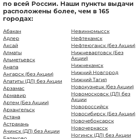
по всей России. Наши пункты выдачи
расположены более, чем в 165
городах:
Абакан
Невинномысск
Адлер
Нефтекамск
Аксай
Нефтеюганск (без Акции)
Алматы
Нижневартовск (Без
Акции)
Альметьевск
Нижнекамск
Анапа
Нижний Новгород
Ангарск (без Акции)
Нижний Тагил
Апатиты (ДЛ) без Акции
Новокузнецк (без Акции)
Арзамас
Новомосковск (ДЛ) без
Армавир
Акции
Артем (Без Акции)
Новороссийск
Архангельск
Новосибирск (Без Акции)
Астана
Новочебоксарск
Астрахань
Новочеркасск
Ачинск (ДЛ) без Акции
Ногинск (ДЛ) без Акции
Балаково