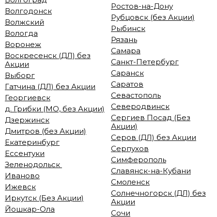
Ростов-на-Дону
Волгодонск
Рубцовск (без Акции)
Волжский
Рыбинск
Вологда
Рязань
Воронеж
Самара
Воскресенск (ДЛ) без
Санкт-Петербург
Акции
Саранск
Выборг
Саратов
Гатчина (ДЛ) без Акции
Севастополь
Георгиевск
Северодвинск
д. Грибки (МО, без Акции)
Сергиев Посад (Без
Дзержинск
Акции)
Дмитров (без Акции)
Серов (ДЛ) без Акции
Екатеринбург
Серпухов
Ессентуки
Симферополь
Зеленодольск
Славянск-на-Кубани
Иваново
Смоленск
Ижевск
Солнечногорск (ДЛ) без
Иркутск (Без Акции)
Акции
Йошкар-Ола
Сочи