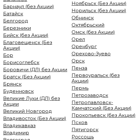
Ноябрьск (Без Акции)
Барнаул (без Акции)
Норильск (без Акции)
Батайск
Обнинск
Белгород
Октябрьский
Березники
Омск (без Акции)
Бийск (без Акции)
Орел
Благовещенск (Без
Оренбург
Акции)
Орехово-Зуево
Бор
Орск
Борисоглебск
Пенза
Боровичи (ДЛ) без Акции
Первоуральск (без
Братск (Без Акции)
Акции)
Брянск
Пермь
Буденновск
Петрозаводск
Великие Луки (ДЛ) без
Петропавловск-
Акции
Камчатский (Без Акции)
Великий Новгород
Прокопьевск (без Акции)
Владивосток (Без Акции)
Псков
Владикавказ
Пятигорск
Владимир
Россошь
Волгоград