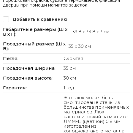
порошковая окраска, сушка в термокамере, фиксация
дверцы при помощи магнитов-защелок
Добавить к сравнению
Габаритные размеры (Ш х
39.8 x 34.8 x 3 см
В х Г):
Посадочный размер (Ш х
35 x 30 см
В):
Петля:
Скрытая
Посадочная ширина:
35 см
Посадочная высота:
30 см
Гарантия:
1 год
Этот люк может быть
смонтирован в стены из
большинства применяемых
материалов. Люк
сантехнический на магните
ЛММ-Ц (цветной) 0.8 мм
изготовлен из
холоднокатаного металла