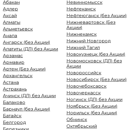
Абакан
Невинномысск
Адлер
Нефтекамск
Аксай
Нефтеюганск (без Акции)
Алматы
Нижневартовск (Без
Акции)
Альметьевск
Нижнекамск
Анапа
Нижний Новгород
Ангарск (без Акции)
Нижний Тагил
Апатиты (ДЛ) без Акции
Новокузнецк (без Акции)
Арзамас
Новомосковск (ДЛ) без
Армавир
Акции
Артем (Без Акции)
Новороссийск
Архангельск
Новосибирск (Без Акции)
Астана
Новочебоксарск
Астрахань
Новочеркасск
Ачинск (ДЛ) без Акции
Ногинск (ДЛ) без Акции
Балаково
Ноябрьск (Без Акции)
Барнаул (без Акции)
Норильск (без Акции)
Батайск
Обнинск
Белгород
Октябрьский
Березники