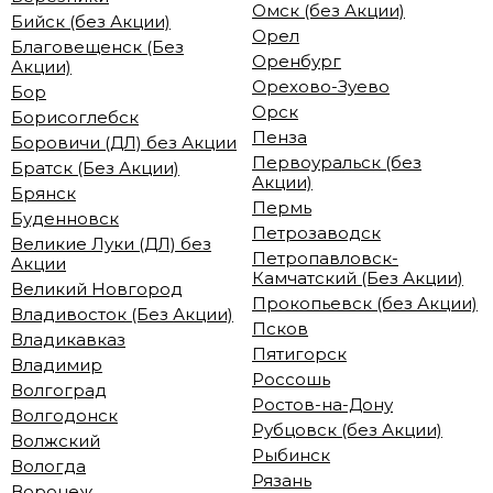
Омск (без Акции)
Бийск (без Акции)
Орел
Благовещенск (Без
Оренбург
Акции)
Орехово-Зуево
Бор
Орск
Борисоглебск
Пенза
Боровичи (ДЛ) без Акции
Первоуральск (без
Братск (Без Акции)
Акции)
Брянск
Пермь
Буденновск
Петрозаводск
Великие Луки (ДЛ) без
Петропавловск-
Акции
Камчатский (Без Акции)
Великий Новгород
Прокопьевск (без Акции)
Владивосток (Без Акции)
Псков
Владикавказ
Пятигорск
Владимир
Россошь
Волгоград
Ростов-на-Дону
Волгодонск
Рубцовск (без Акции)
Волжский
Рыбинск
Вологда
Рязань
Воронеж