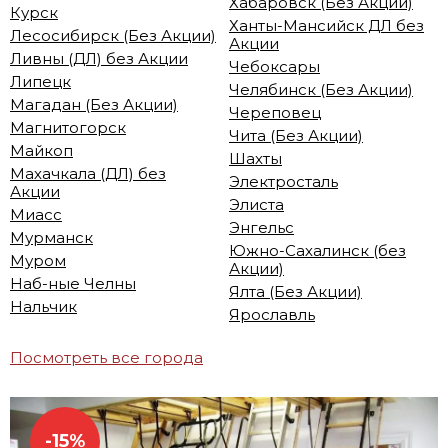
Хабаровск (Без Акции)
Курск
Ханты-Мансийск ДЛ без
Лесосибирск (Без Акции)
Акции
Ливны (ДЛ) без Акции
Чебоксары
Липецк
Челябинск (Без Акции)
Магадан (Без Акции)
Череповец
Магнитогорск
Чита (Без Акции)
Майкоп
Шахты
Махачкала (ДЛ) без
Электросталь
Акции
Элиста
Миасс
Энгельс
Мурманск
Южно-Сахалинск (без
Муром
Акции)
Наб-ные Челны
Ялта (Без Акции)
Нальчик
Ярославль
Посмотреть все города
-15%