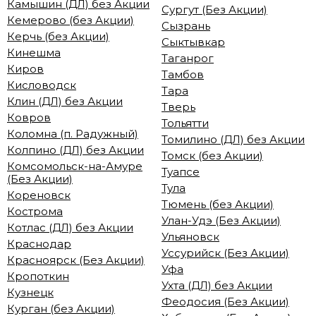
Камышин (ДЛ) без Акции
Сургут (Без Акции)
Кемерово (без Акции)
Сызрань
Керчь (без Акции)
Сыктывкар
Кинешма
Таганрог
Киров
Тамбов
Кисловодск
Тара
Клин (ДЛ) без Акции
Тверь
Ковров
Тольятти
Коломна (п. Радужный)
Томилино (ДЛ) без Акции
Колпино (ДЛ) без Акции
Томск (без Акции)
Комсомольск-на-Амуре
Туапсе
(Без Акции)
Тула
Кореновск
Тюмень (без Акции)
Кострома
Улан-Удэ (Без Акции)
Котлас (ДЛ) без Акции
Ульяновск
Краснодар
Уссурийск (Без Акции)
Красноярск (Без Акции)
Уфа
Кропоткин
Ухта (ДЛ) без Акции
Кузнецк
Феодосия (Без Акции)
Курган (без Акции)