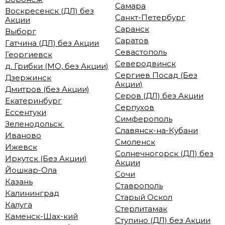
Самара
Воскресенск (ДЛ) без
Санкт-Петербург
Акции
Саранск
Выборг
Саратов
Гатчина (ДЛ) без Акции
Севастополь
Георгиевск
Северодвинск
д. Грибки (МО, без Акции)
Сергиев Посад (Без
Дзержинск
Акции)
Дмитров (без Акции)
Серов (ДЛ) без Акции
Екатеринбург
Серпухов
Ессентуки
Симферополь
Зеленодольск
Славянск-на-Кубани
Иваново
Смоленск
Ижевск
Солнечногорск (ДЛ) без
Иркутск (Без Акции)
Акции
Йошкар-Ола
Сочи
Казань
Ставрополь
Калининград
Старый Оскол
Калуга
Стерлитамак
Каменск-Шах-кий
Ступино (ДЛ) без Акции