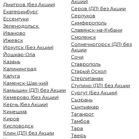
Акции)
Дмитров (без Акции)
Серов (ДЛ) без Акции
Екатеринбург
Серпухов
Ессентуки
Симферополь
Зеленодольск
Славянск-на-Кубани
Иваново
Смоленск
Ижевск
Солнечногорск (ДЛ) без
Иркутск (Без Акции)
Акции
Йошкар-Ола
Сочи
Казань
Ставрополь
Калининград
Старый Оскол
Калуга
Стерлитамак
Каменск-Шах-кий
Ступино (ДЛ) без Акции
Камышин (ДЛ) без Акции
Сургут (Без Акции)
Кемерово (без Акции)
Сызрань
Керчь (без Акции)
Сыктывкар
Кинешма
Таганрог
Киров
Тамбов
Кисловодск
Тара
Клин (ДЛ) без Акции
Тверь