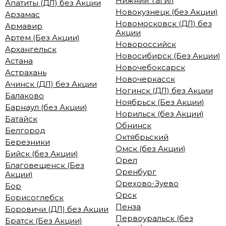
Нижний Тагил
Апатиты (ДЛ) без Акции
Новокузнецк (без Акции)
Арзамас
Новомосковск (ДЛ) без
Армавир
Акции
Артем (Без Акции)
Новороссийск
Архангельск
Новосибирск (Без Акции)
Астана
Новочебоксарск
Астрахань
Новочеркасск
Ачинск (ДЛ) без Акции
Ногинск (ДЛ) без Акции
Балаково
Ноябрьск (Без Акции)
Барнаул (без Акции)
Норильск (без Акции)
Батайск
Обнинск
Белгород
Октябрьский
Березники
Омск (без Акции)
Бийск (без Акции)
Орел
Благовещенск (Без
Оренбург
Акции)
Орехово-Зуево
Бор
Орск
Борисоглебск
Пенза
Боровичи (ДЛ) без Акции
Первоуральск (без
Братск (Без Акции)