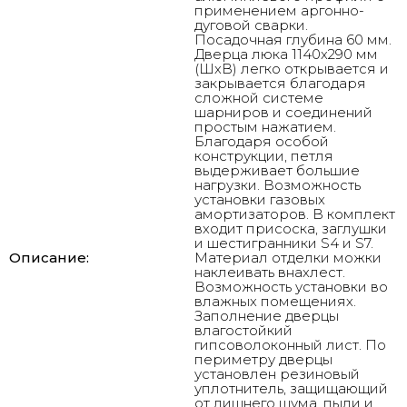
применением аргонно-
дуговой сварки.
Посадочная глубина 60 мм.
Дверца люка 1140х290 мм
(ШхВ) легко открывается и
закрывается благодаря
сложной системе
шарниров и соединений
простым нажатием.
Благодаря особой
конструкции, петля
выдерживает большие
нагрузки. Возможность
установки газовых
амортизаторов. В комплект
входит присоска, заглушки
и шестигранники S4 и S7.
Описание:
Материал отделки можки
наклеивать внахлест.
Возможность установки во
влажных помещениях.
Заполнение дверцы
влагостойкий
гипсоволоконный лист. По
периметру дверцы
установлен резиновый
уплотнитель, защищающий
от лишнего шума, пыли и