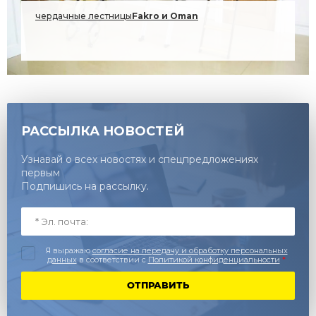
чердачные лестницы
Fakro и Oman
2026г.
РАССЫЛКА НОВОСТЕЙ
Узнавай о всех новостях и спецпредложениях
первым
Подпишись на рассылку.
Я выражаю
согласие на передачу и обработку персональных
данных
в соответствии с
Политикой конфиденциальности
*
ОТПРАВИТЬ