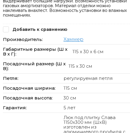
выдерживает большие нагрузки. Возможность установки
газовых амортизаторов. Материал отделки можно
наклеивать внахлест. Возможность установки во влажных
помещениях.
Добавить к сравнению
Производитель:
Хаммер
Габаритные размеры (Ш х
115 x 30 x 6 см
В х Г):
Посадочный размер (Ш х
115 x 30 см
В):
Петля:
регулируемая петля
Посадочная ширина:
115 см
Посадочная высота:
30 см
Гарантия:
5 лет
Люк под плитку Слава
1150х300 мм (ШхВ)
изготовлен из
алюминиевого профиля с