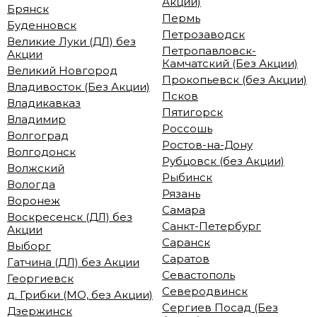
Акции)
Брянск
Пермь
Буденновск
Петрозаводск
Великие Луки (ДЛ) без
Петропавловск-
Акции
Камчатский (Без Акции)
Великий Новгород
Прокопьевск (без Акции)
Владивосток (Без Акции)
Псков
Владикавказ
Пятигорск
Владимир
Россошь
Волгоград
Ростов-на-Дону
Волгодонск
Рубцовск (без Акции)
Волжский
Рыбинск
Вологда
Рязань
Воронеж
Самара
Воскресенск (ДЛ) без
Санкт-Петербург
Акции
Саранск
Выборг
Саратов
Гатчина (ДЛ) без Акции
Севастополь
Георгиевск
Северодвинск
д. Грибки (МО, без Акции)
Сергиев Посад (Без
Дзержинск