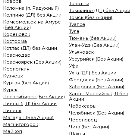
Ковров
Тольятти
Коломна (п. Радужный)
Томилино (ДЛ) без Акции
Колпино (ДЛ) без Акции
Томск (без Акции)
Комсомольск-на-Амуре
Туапсе
(Без Акции)
Тула
Кореновск
Тюмень (без Акции)
Кострома
Улан-Удэ (Без Акции)
Котлас (ДЛ) без Акции
Ульяновск
Краснодар
Уссурийск (Без Акции)
Красноярск (Без Акции)
Уфа
Кропоткин
Ухта (ДЛ) без Акции
Кузнецк
Феодосия (Без Акции)
Курган (без Акции)
Хабаровск (Без Акции)
Курск
Ханты-Мансийск ДЛ без
Лесосибирск (Без Акции)
Акции
Ливны (ДЛ) без Акции
Чебоксары
Липецк
Челябинск (Без Акции)
Магадан (Без Акции)
Череповец
Магнитогорск
Чита (Без Акции)
Майкоп
Шахты