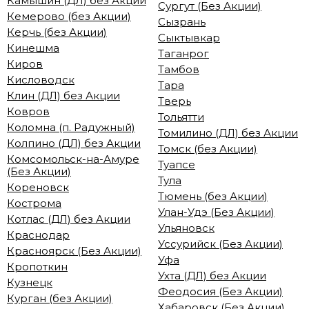
Камышин (ДЛ) без Акции
Сургут (Без Акции)
Кемерово (без Акции)
Сызрань
Керчь (без Акции)
Сыктывкар
Кинешма
Таганрог
Киров
Тамбов
Кисловодск
Тара
Клин (ДЛ) без Акции
Тверь
Ковров
Тольятти
Коломна (п. Радужный)
Томилино (ДЛ) без Акции
Колпино (ДЛ) без Акции
Томск (без Акции)
Комсомольск-на-Амуре
Туапсе
(Без Акции)
Тула
Кореновск
Тюмень (без Акции)
Кострома
Улан-Удэ (Без Акции)
Котлас (ДЛ) без Акции
Ульяновск
Краснодар
Уссурийск (Без Акции)
Красноярск (Без Акции)
Уфа
Кропоткин
Ухта (ДЛ) без Акции
Кузнецк
Феодосия (Без Акции)
Курган (без Акции)
Хабаровск (Без Акции)