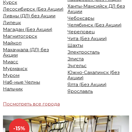
Курск
Ханты-Мансийск ДЛ без
Лесосибирск (Без Акции)
Акции
Ливны (ДЛ) без Акции
Чебоксары
Липецк
Челябинск (Без Акции)
Магадан (Без Акции)
Череповец
Магнитогорск
Чита (Без Акции)
Майкоп
Шахты
Махачкала (ДЛ) без
Электросталь
Акции
Элиста
Миасс
Энгельс
Мурманск
Южно-Сахалинск (без
Муром
Акции)
Наб-ные Челны
Ялта (Без Акции)
Нальчик
Ярославль
Посмотреть все города
-15%