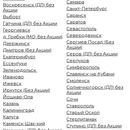
Самара
Воскресенск (ДЛ) без
Санкт-Петербург
Акции
Саранск
Выборг
Саратов
Гатчина (ДЛ) без Акции
Севастополь
Георгиевск
Северодвинск
д. Грибки (МО, без Акции)
Сергиев Посад (Без
Дзержинск
Акции)
Дмитров (без Акции)
Серов (ДЛ) без Акции
Екатеринбург
Серпухов
Ессентуки
Симферополь
Зеленодольск
Славянск-на-Кубани
Иваново
Смоленск
Ижевск
Солнечногорск (ДЛ) без
Иркутск (Без Акции)
Акции
Йошкар-Ола
Сочи
Казань
Ставрополь
Калининград
Старый Оскол
Калуга
Стерлитамак
Каменск-Шах-кий
Ступино (ДЛ) без Акции