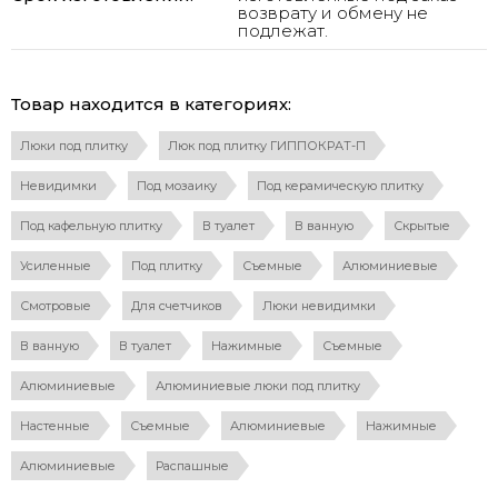
возврату и обмену не
подлежат.
Товар находится в категориях:
Люки под плитку
Люк под плитку ГИППОКРАТ-П
Невидимки
Под мозаику
Под керамическую плитку
Под кафельную плитку
В туалет
В ванную
Скрытые
Усиленные
Под плитку
Съемные
Алюминиевые
Смотровые
Для счетчиков
Люки невидимки
В ванную
В туалет
Нажимные
Съемные
Алюминиевые
Алюминиевые люки под плитку
Настенные
Съемные
Алюминиевые
Нажимные
Алюминиевые
Распашные