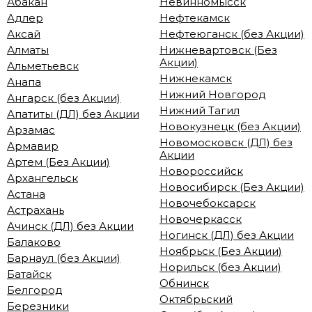
Абакан
Невинномысск
Адлер
Нефтекамск
Аксай
Нефтеюганск (без Акции)
Алматы
Нижневартовск (Без
Акции)
Альметьевск
Нижнекамск
Анапа
Нижний Новгород
Ангарск (без Акции)
Нижний Тагил
Апатиты (ДЛ) без Акции
Новокузнецк (без Акции)
Арзамас
Новомосковск (ДЛ) без
Армавир
Акции
Артем (Без Акции)
Новороссийск
Архангельск
Новосибирск (Без Акции)
Астана
Новочебоксарск
Астрахань
Новочеркасск
Ачинск (ДЛ) без Акции
Ногинск (ДЛ) без Акции
Балаково
Ноябрьск (Без Акции)
Барнаул (без Акции)
Норильск (без Акции)
Батайск
Обнинск
Белгород
Октябрьский
Березники