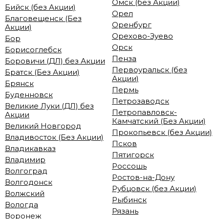
Омск (без Акции)
Бийск (без Акции)
Орел
Благовещенск (Без
Оренбург
Акции)
Орехово-Зуево
Бор
Орск
Борисоглебск
Пенза
Боровичи (ДЛ) без Акции
Первоуральск (без
Братск (Без Акции)
Акции)
Брянск
Пермь
Буденновск
Петрозаводск
Великие Луки (ДЛ) без
Петропавловск-
Акции
Камчатский (Без Акции)
Великий Новгород
Прокопьевск (без Акции)
Владивосток (Без Акции)
Псков
Владикавказ
Пятигорск
Владимир
Россошь
Волгоград
Ростов-на-Дону
Волгодонск
Рубцовск (без Акции)
Волжский
Рыбинск
Вологда
Рязань
Воронеж