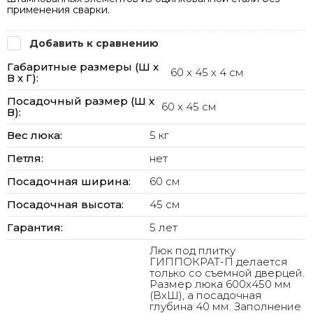
применения сварки.
Добавить к сравнению
Габаритные размеры (Ш х
60 x 45 x 4 см
В х Г):
Посадочный размер (Ш х
60 x 45 см
В):
Вес люка:
5 кг
Петля:
нет
Посадочная ширина:
60 см
Посадочная высота:
45 см
Гарантия:
5 лет
Люк под плитку
ГИППОКРАТ-П делается
только со съемной дверцей.
Размер люка 600х450 мм
(ВхШ), а посадочная
глубина 40 мм. Заполнение