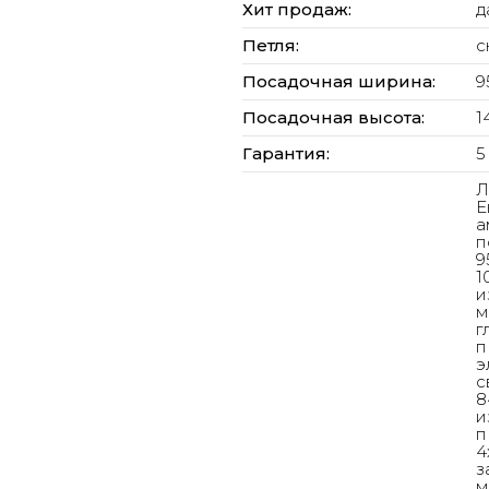
Хит продаж:
д
Петля:
с
Посадочная ширина:
9
Посадочная высота:
1
Гарантия:
5
Л
Е
а
п
9
1
и
м
г
п
э
с
8
и
п
4
з
м