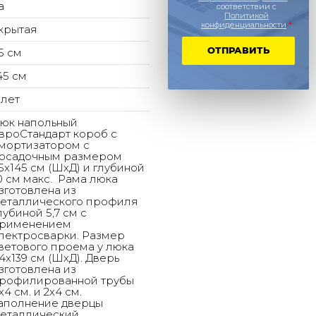
а
соответствии с
Политикой
конфиденциальности
*
крытая
ОТПРАВИТЬ
5 см
45 см
 лет
юк напольный
вроСтандарт короб с
мортизатором с
осадочным размером
5х145 см (ШхД) и глубиной
0 cм макс. Рама люка
зготовлена из
еталлического профиля
лубиной 5,7 cм с
рименением
лектросварки. Размер
ветового проема у люка
4х139 см (ШхД). Дверь
зготовлена из
рофилированной трубы
х4 cм. и 2х4 cм.
аполнение дверцы
еталлический