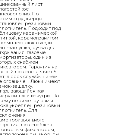
цинкованный лист +
лагостойкое
ипсоволокно. По
ериметру дверцы
становлен резиновый
плотнитель. Подходит под
блицовку керамической
литкой, керамогранитом.
 комплект люка входит:
инт-заглушка, ручка для
ткрывания, газовые
мортизаторы, один из
оторых снабжен
иксатором. Гарантия на
анный люк составляет 5
ет, а срок службы ничем
е ограничен. Люки имеют
амок-защелку,
ткрывающийся как
наружи так и изнутри. По
сему периметру рамы
юка укреплен резиновый
плотнитель. Для
сключения
амопроизвольного
акрытия, люк снабжен
топорным фиксатором,
асположенном на одном