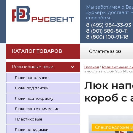
Мы заботимся о Ва
курьеры доставят 
способом.
8 (495) 984-33-93
8 (901) 586-80-11
8 (800) 100-91-18
КАТАЛОГ ТОВАРОВ
Оплатить заказ
Ревизионные люки
Главная
\
Ревизионные л
амортизатором 95 x 145 с
Люки напольные
Люк нап
Люки под плитку
короб с 
Люки под покраску
Люки сантехнические
Пластиковые
Спецпредложен
Люки невидимки