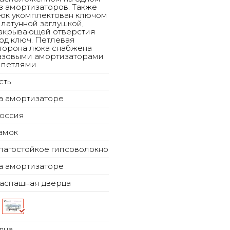
з амортизаторов. Также
юк укомплектован ключом
 латунной заглушкой,
акрывающей отверстия
од ключ. Петлевая
торона люка снабжена
азовыми амортизаторами
 петлями.
сть
а амортизаторе
оссия
амок
лагостойкое гипсоволокно
а амортизаторе
аспашная дверца
дна