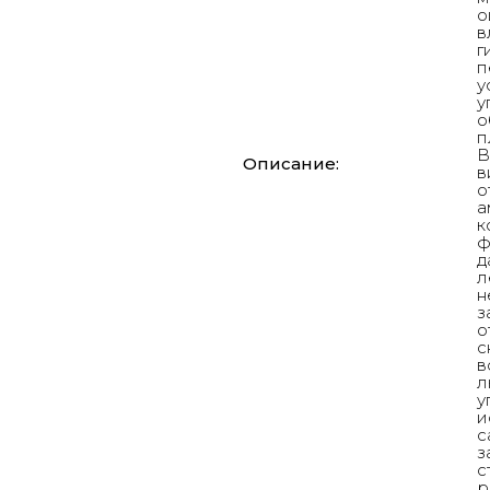
о
в
г
п
у
у
о
п
В
Описание:
в
о
а
к
ф
д
л
н
з
о
с
в
л
у
и
с
з
с
р