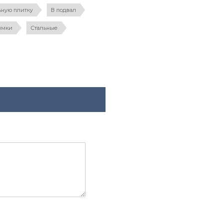
ьную плитку
В подвал
имки
Стальные