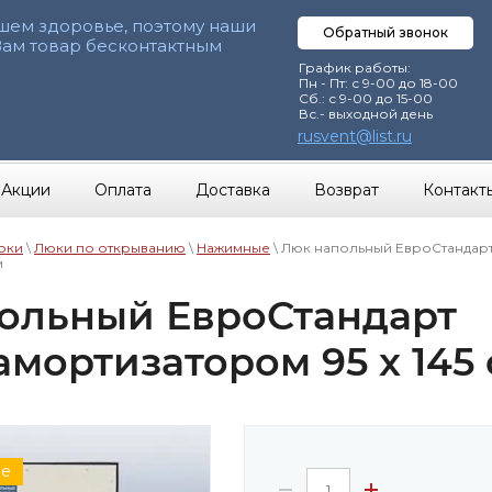
шем здоровье, поэтому наши
Обратный звонок
Вам товар бесконтактным
График работы:
Пн - Пт: с 9-00 до 18-00
Сб.: с 9-00 до 15-00
Вс.- выходной день
rusvent@list.ru
Акции
Оплата
Доставка
Возврат
Контакт
юки
\
Люки по открыванию
\
Нажимные
\ Люк напольный ЕвроСтандар
м
ольный ЕвроСтандарт
амортизатором 95 x 145
ие