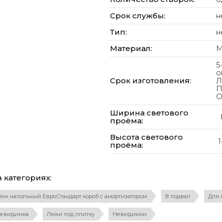
Срок службы:
н
Тип:
н
Материал:
М
5
о
Срок изготовления:
Л
П
О
Ширина светового
проёма:
Высота светового
проёма:
 категориях:
юк напольный ЕвроСтандарт короб с амортизатором
В подвал
Для 
евидимка
Люки под плитку
Невидимки