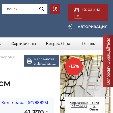
Корзина
0
АВТОРИЗАЦИЯ
Вопросы? Обращайтесь!
...
ы
Сертификаты
Вопрос-Ответ
Отзывы
т короб с
Распечатать
страницу
-15%
 см
Код товара: 1647888261
чердачные
Fakro
лестницы
и
Oman
41 370
₽