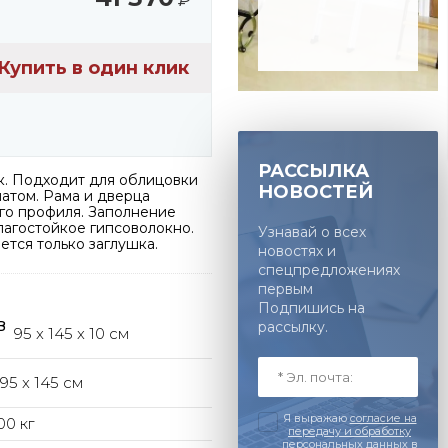
2026г.
Купить в один клик
РАССЫЛКА
. Подходит для облицовки
НОВОСТЕЙ
атом. Рама и дверца
го профиля. Заполнение
лагостойкое гипсоволокно.
Узнавай о всех
тся только заглушка.
новостях и
спецпредложениях
первым
Подпишись на
В
рассылку.
95 x 145 x 10 см
95 x 145 см
Я выражаю
согласие на
00 кг
передачу и обработку
персональных данных
в