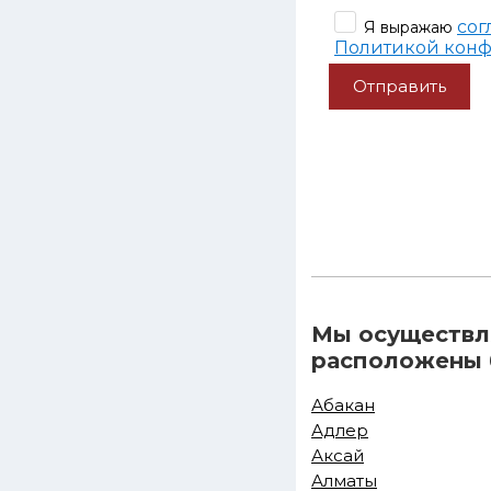
сог
Я выражаю
Политикой кон
Мы осуществля
расположены б
Абакан
Адлер
Аксай
Алматы