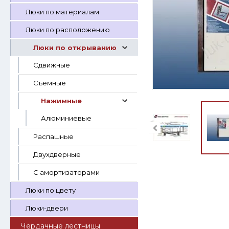
Люки по материалам
Люки по расположению
Люки по открыванию
Сдвижные
Съемные
Нажимные
Алюминиевые
Распашные
Двухдверные
С амортизаторами
Люки по цвету
Люки-двери
Чердачные лестницы