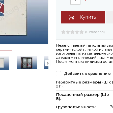
Купить
(0 голосов)
Незаполняемый напольный люк
керамической плиткой и ламин
изготовленны из металлическо
дверцы металический лист + в
После монтажа видимым остане
Добавить к сравнению
Габаритные размеры (Ш х 
х Г):
Посадочный размер (Ш х
В):
Грузоподъемность:
7