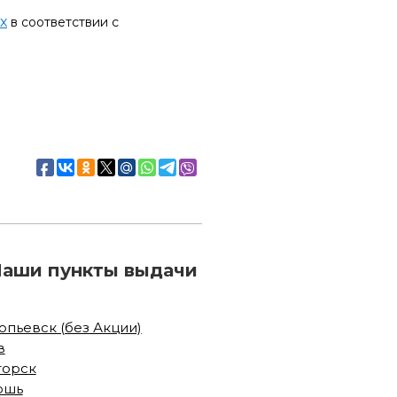
х
в соответствии с
Наши пункты выдачи
пьевск (без Акции)
в
горск
ошь