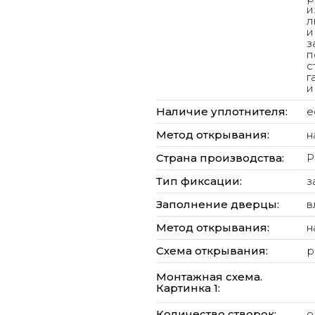
и
л
и
з
п
с
г
и
Наличие уплотнителя:
е
Метод открывания:
н
Страна производства:
Р
Тип фиксации:
з
Заполнение дверцы:
в
Метод открывания:
н
Схема открывания:
р
Монтажная схема.
Картинка 1:
Количество створок:
о