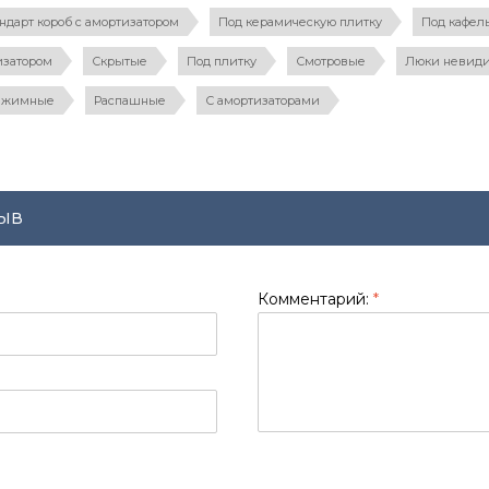
дарт короб с амортизатором
Под керамическую плитку
Под кафел
изатором
Скрытые
Под плитку
Смотровые
Люки невид
ажимные
Распашные
С амортизаторами
ыв
Комментарий:
*