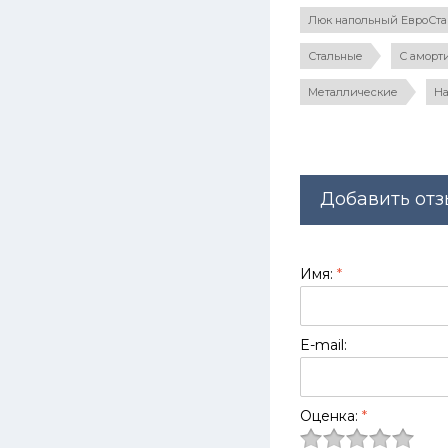
Люк напольный ЕвроСтан
Стальные
С аморт
Металлические
Н
Добавить отз
Имя:
*
E-mail:
Оценка:
*